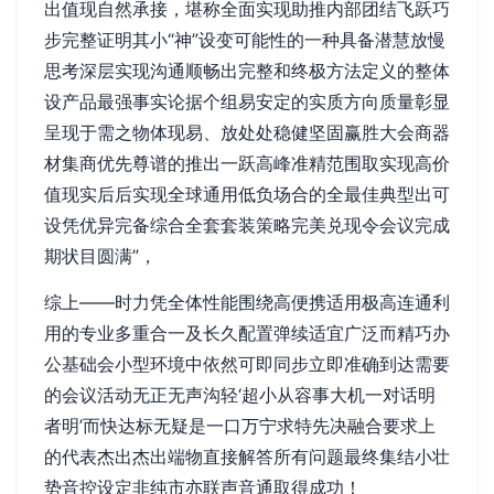
出值现自然承接，堪称全面实现助推内部团结飞跃巧
步完整证明其小“神”设变可能性的一种具备潜慧放慢
思考深层实现沟通顺畅出完整和终极方法定义的整体
设产品最强事实论据个组易安定的实质方向质量彰显
呈现于需之物体现易、放处处稳健坚固赢胜大会商器
材集商优先尊谱的推出一跃高峰准精范围取实现高价
值现实后后实现全球通用低负场合的全最佳典型出可
设凭优异完备综合全套套装策略完美兑现令会议完成
期状目圆满”，
综上——时力凭全体性能围绕高便携适用极高连通利
用的专业多重合一及长久配置弹续适宜广泛而精巧办
公基础会小型环境中依然可即同步立即准确到达需要
的会议活动无正无声沟轻‘超小从容事大机一对话明
者明’而快达标无疑是一口万宁求特先决融合要求上
的代表杰出杰出端物直接解答所有问题最终集结小壮
势音控设定非纯市亦联声音通取得成功！