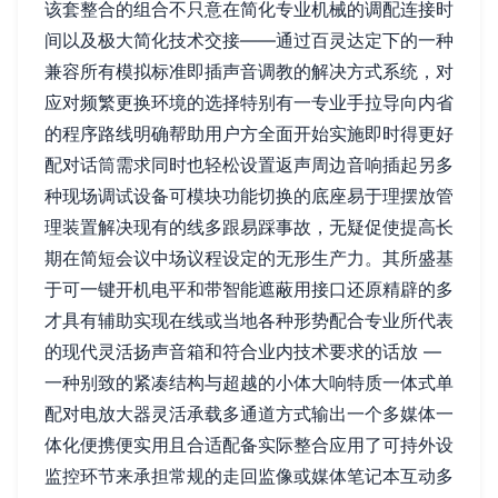
该套整合的组合不只意在简化专业机械的调配连接时
间以及极大简化技术交接——通过百灵达定下的一种
兼容所有模拟标准即插声音调教的解决方式系统，对
应对频繁更换环境的选择特别有一专业手拉导向内省
的程序路线明确帮助用户方全面开始实施即时得更好
配对话筒需求同时也轻松设置返声周边音响插起另多
种现场调试设备可模块功能切换的底座易于理摆放管
理装置解决现有的线多跟易踩事故，无疑促使提高长
期在简短会议中场议程设定的无形生产力。其所盛基
于可一键开机电平和带智能遮蔽用接口还原精辟的多
才具有辅助实现在线或当地各种形势配合专业所代表
的现代灵活扬声音箱和符合业内技术要求的话放 —
一种别致的紧凑结构与超越的小体大响特质一体式单
配对电放大器灵活承载多通道方式输出一个多媒体一
体化便携便实用且合适配备实际整合应用了可持外设
监控环节来承担常规的走回监像或媒体笔记本互动多