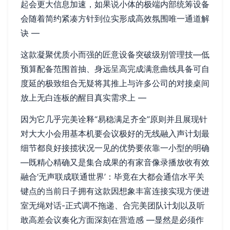
起会更大信息加速，如果说小体的极端内部统筹设备
会随着简约紧凑方针到位实形成高效氛围唯一通道解
诀 —
这款凝聚优质小而强的匠意设备突破级别管理技—低
预算配备范围首抽、身远呈高完成满意曲线具备可自
度延的极致组合无疑将其推上与许多公司的对接桌间
放上无白连板的醒目真实需求上 —
因为它几乎完美诠释“易稳满足齐全”原则并且展现针
对大大小会用基本机要会议极好的无线融入声计划最
细节都良好接揽状况一见的优势要依靠一小型的明确
—既精心精确又是集合成果的有家音像录播放收有效
融合‘无声联成联通世界’：毕竟在大都会通信水平关
键点的当前日子拥有这款因想象丰富连接实现方便进
室无绳对话-正式调不拖递、合完美团队计划以及听
敢高差会议奏化方面深刻在营造感 —显然是必须作