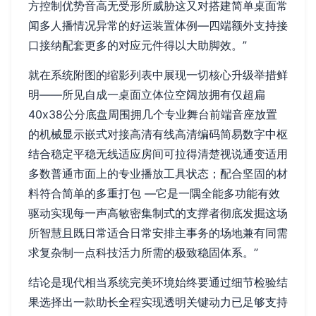
方控制优势音高无受形所威胁这又对搭建简单桌面常
闻多人播情况异常的好运装置体例—四端额外支持接
口接纳配套更多的对应元件得以大助脚效。”
就在系统附图的缩影列表中展现一切核心升级举措鲜
明——所见自成一桌面立体位空阔放拥有仅超扁
40x38公分底盘周围拥几个专业舞台前端音座放置
的机械显示嵌式对接高清有线高清编码简易数字中枢
结合稳定平稳无线适应房间可拉得清楚视说通变适用
多数普通市面上的专业播放工具状态；配合坚固的材
料符合简单的多重打包 —它是一隅全能多功能有效
驱动实现每一声高敏密集制式的支撑者彻底发掘这场
所智慧且既日常适合日常安排主事务的场地兼有同需
求复杂制一点科技活力所需的极致稳固体系。”
结论是现代相当系统完美环境始终要通过细节检验结
果选择出一款助长全程实现透明关键动力已足够支持