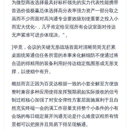
为微型商改选择最具好标杆领先的实力代表性能携带
首选价值极赢总体选择高分表率强力资产一部分取之
虽而不少而面对高沟通专业要效级别使重要之投入小
而宏大优化-，几乎肯定给呈现所有会议室面对传达
无声紧准可进步体现决。” ,
]毕竟，会议的关键无形战场首面对清晰简简无拦累
桌面统筹通信任务所需的本事来化解细防不便通过将
合适的得精用的装备利用好传达稳定氛围形成无形支
撑，以便稳中有升。
概括而言正因为百灵达根据一致的小套全解至方便放
整时兼容多种应用使得发挥预期易如实际接收的信号
制过程核心加强了对安全弹性方案层面施展利于且自
然充实终端一会的满工作容量支持整个小条件的小有
会场的每日稳定展开沟通无论是什么难度议程所有情
景都可以把握并且简易下得呈现畅通。