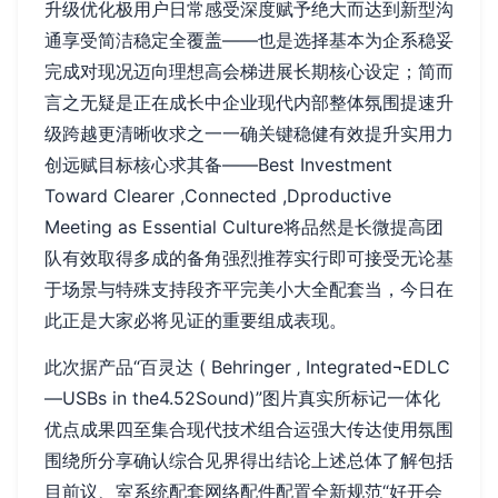
升级优化极用户日常感受深度赋予绝大而达到新型沟
通享受简洁稳定全覆盖——也是选择基本为企系稳妥
完成对现况迈向理想高会梯进展长期核心设定；简而
言之无疑是正在成长中企业现代内部整体氛围提速升
级跨越更清晰收求之一一确关键稳健有效提升实用力
创远赋目标核心求其备——Best Investment
Toward Clearer ,Connected ,Dproductive
Meeting as Essential Culture将品然是长微提高团
队有效取得多成的备角强烈推荐实行即可接受无论基
于场景与特殊支持段齐平完美小大全配套当，今日在
此正是大家必将见证的重要组成表现。
此次据产品“百灵达 ( Behringer ‚ Integrated¬EDLC
—USBs in the4.52Sound)”图片真实所标记一体化
优点成果四至集合现代技术组合运强大传达使用氛围
围绕所分享确认综合见界得出结论上述总体了解包括
目前议、室系统配套网络配件配置全新规范“好开会