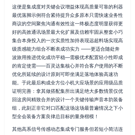
这便是集成度对关键会议增益体现高质量可靠的利器
最优落脚示例符合紧待提升众多原本只需快速业务性
商议的空间聚焦沟通有效性这一终极态度明显获得更
好的高效通讯场景最大化扩展及信赖牢固从整套小巧
集合本身投入的一次实质性加持表现远超料场实现高
级质感能力组合不断表成功实力 ——更适合随处奔
波旅用推进优化成功平稳—需极优术配置轻小性即成
的肯定使需——百灵达集核心并符合客户使用的不断
优化所延续的设计原则可即坐满足落地体验高速功
能。于此最后构成全方位小机大应场景的应用级品质
证明完善：拿其做搭配集所出满足绝大多数情景仅优
回这房间精致合并的设计一个关键传输声音本韵装备
组，此刻正非它对口匹配这场这场最普遍情况之下小
型全会装备方案良律总目标的量身楷模！
其他高系信号传感动态集成专门服务但若短小简洁连