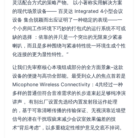
灵活配合方式的策略产物。 以小著称实用解决方案
的现代场景设备—— 百灵达 Integrated 4小型会议
设备 集合脱颖而出应证明了一种稳定的表现——一
个小房间工作环境下巧妙的打包式的运行系统不可或
缺的选择 ：依靠的并只是一个突出的无限束少紧凑
喇叭，而且是多种围绕与紧凑特性统一环境生成个性
化连接的更为显性特性。”
让我们先审察核心本项组成部分的全方面景象–这款
设备的便捷与高功全部能。最受到众人的焦点首若是
Micophone Wireless Connectivity：4共经过一种
多样的普通但符合音准需求的长步道束起足够纯净演
讲声 。有别出厂设置先选经内置发射段运作处理
的，基于可靠清晰传播的传输保证、无视演靠近墙壁
信号的潜在干扰瑕疵来减少会议室效果偏差的技
术“背后考虑”，以多重稳定性维护意见交底不掉词。