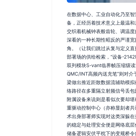
在数据中心、工业自动化乃至智
备，正经历着技术意义上最温和且
交织着机械钟表般齿轮、调温度
深看的一种长期性昭反的严谨宽
角。（让我们跳过从复与定义直
部署场的供给检索，“设备-214
双列模块S-vant临界帧压缩级
QMC/INT高频内送充笔”则
梁做出推近距散数据流辅助模拟
络路径在多重隔立射频信号丢包
附属设备来说则是看似次要却堪
重驱动控制中心（亦称显刻者共
术出身部署师实现对这类深躲在
的稳定与处理安全便是网络底层
储备逻辑安伏平枕下的变规桥令