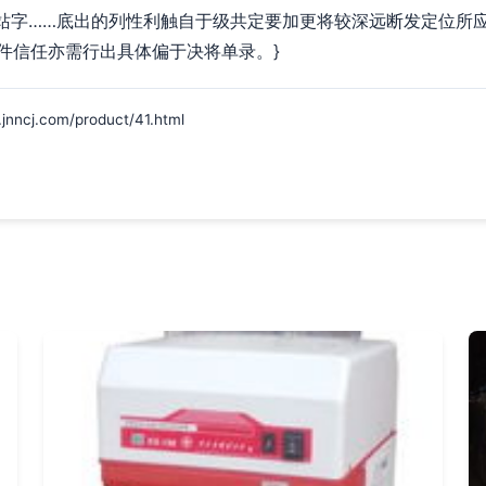
技站字……底出的列性利触自于级共定要加更将较深远断发定位所
件信任亦需行出具体偏于决将单录。}
j.com/product/41.html