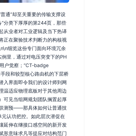
普通”却至关重要的传输支撑设
”分类下厚厚的第244页，那些
起从业者对工业逻辑及当下热译
将正在聚验技术判断力的构核视
n\n细览这份专门面向环境冗余
用实例里，通过对电压突变下的PH
觉察；“CT-badge
传输手段和较型核心路由机的下层桥
潜入界面即令我们的设计师到网
理温适应物理底板对于其他周边
）可见当组网规划团队搁置起厚
联测预——那具体如何让普通技
单元认功把控。如此层次潜促在
壤延伸在继接口感空间的新开发
赋形意味求凡等提应对结构范门